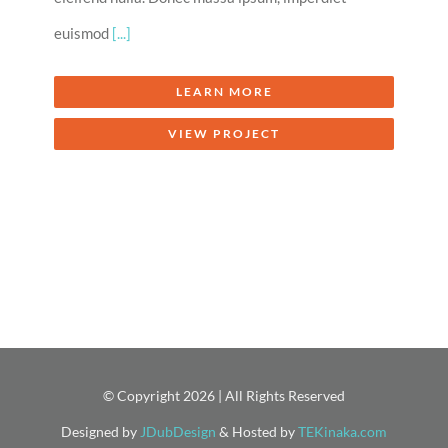
euismod
[...]
LEARN MORE
VIEW PROJECT
© Copyright
2026 | All Rights Reserved
Designed by
JDubDesign
& Hosted by
TEKinaka.com